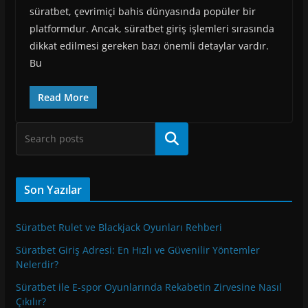
süratbet, çevrimiçi bahis dünyasında popüler bir
platformdur. Ancak, süratbet giriş işlemleri sırasında
dikkat edilmesi gereken bazı önemli detaylar vardır.
Bu
Read More
Ara
Son Yazılar
Süratbet Rulet ve Blackjack Oyunları Rehberi
Süratbet Giriş Adresi: En Hızlı ve Güvenilir Yöntemler
Nelerdir?
Süratbet ile E-spor Oyunlarında Rekabetin Zirvesine Nasıl
Çıkılır?